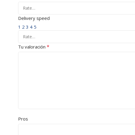
Delivery speed
1
2
3
4
5
*
Tu valoración
Pros