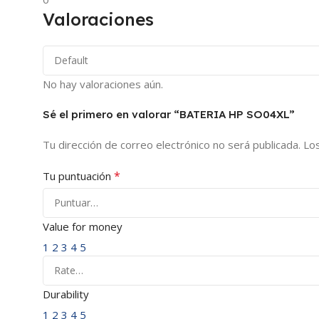
Valoraciones
No hay valoraciones aún.
Sé el primero en valorar “BATERIA HP SO04XL”
Tu dirección de correo electrónico no será publicada.
Lo
*
Tu puntuación
Value for money
1
2
3
4
5
Durability
1
2
3
4
5