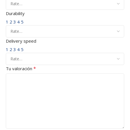
Durability
1
2
3
4
5
Delivery speed
1
2
3
4
5
*
Tu valoración