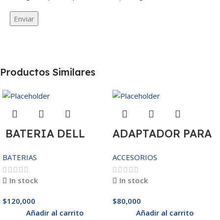
Productos Similares
BATERIA DELL
ADAPTADOR PARA
MR90Y/3421/15R-
IPHONE 25W –
BATERIAS
ACCESORIOS
3521/5421/3425
20W
14.8V
In stock
In stock
$
120,000
$
80,000
Añadir al carrito
Añadir al carrito