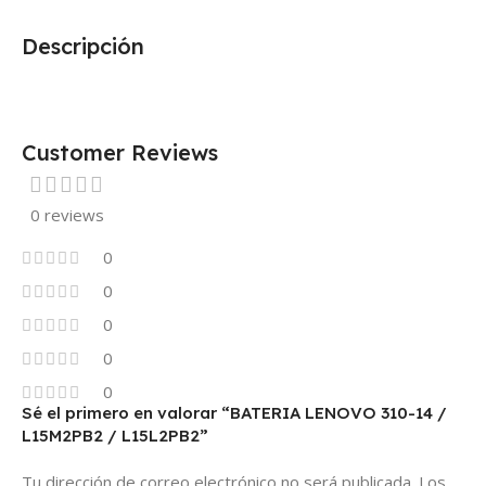
Descripción
Customer Reviews
0 reviews
0
0
0
0
0
Sé el primero en valorar “BATERIA LENOVO 310-14 /
L15M2PB2 / L15L2PB2”
Tu dirección de correo electrónico no será publicada.
Los