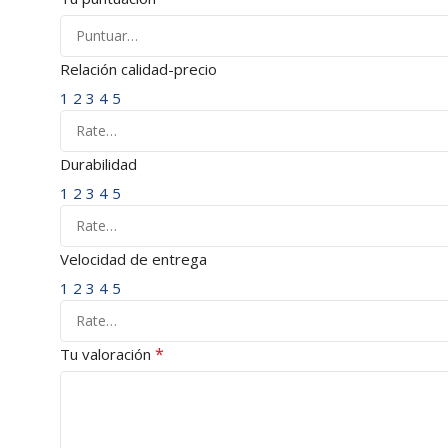
Relación calidad-precio
1
2
3
4
5
Durabilidad
1
2
3
4
5
Velocidad de entrega
1
2
3
4
5
*
Tu valoración