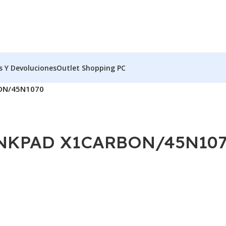
s Y Devoluciones
Outlet Shopping PC
ON/45N1070
NKPAD X1CARBON/45N10