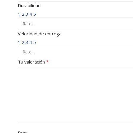
Durabilidad
1
2
3
4
5
Velocidad de entrega
1
2
3
4
5
*
Tu valoración
Pros