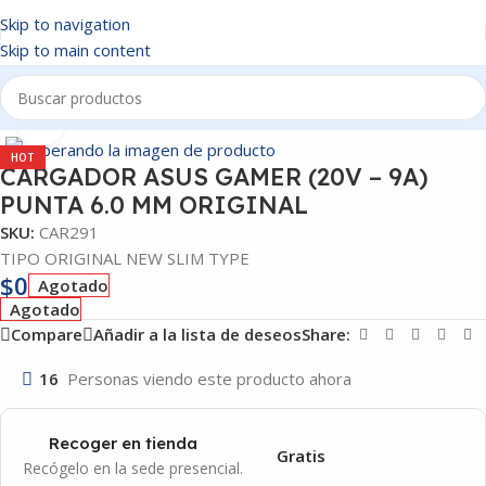
Skip to navigation
Skip to main content
Inicio
/
CARGADORES
Click to enlarge
HOT
CARGADOR ASUS GAMER (20V – 9A)
PUNTA 6.0 MM ORIGINAL
SKU:
CAR291
TIPO ORIGINAL NEW SLIM TYPE
$
0
Agotado
Agotado
Compare
Añadir a la lista de deseos
Share:
16
Personas viendo este producto ahora
Recoger en tienda
Gratis
Recógelo en la sede presencial.