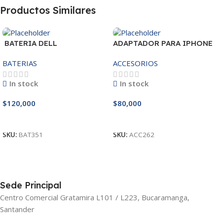
Productos Similares
BATERIA DELL
ADAPTADOR PARA IPHONE
MR90Y/3421/15R-
25W – 20W
BATERIAS
ACCESORIOS
3521/5421/3425 14.8V
In stock
In stock
$
120,000
$
80,000
Añadir Al Carrito
Añadir Al Carrito
SKU:
BAT351
SKU:
ACC262
Sede Principal
Centro Comercial Gratamira L101 / L223, Bucaramanga,
Santander