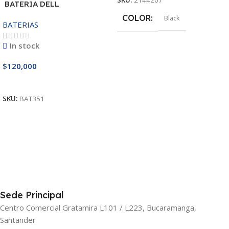
SKU:
2144207
BATERIA DELL
MR90Y/3421/15R-
COLOR
Black
BATERIAS
3521/5421/3425 14.8V
In stock
$
120,000
Añadir Al Carrito
SKU:
BAT351
Sede Principal
Centro Comercial Gratamira L101 / L223, Bucaramanga,
Santander