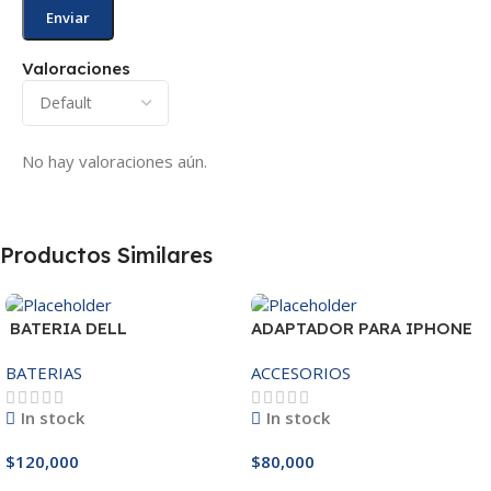
Valoraciones
No hay valoraciones aún.
Productos Similares
BATERIA DELL
ADAPTADOR PARA IPHONE
MR90Y/3421/15R-
25W – 20W
BATERIAS
ACCESORIOS
3521/5421/3425 14.8V
In stock
In stock
$
120,000
$
80,000