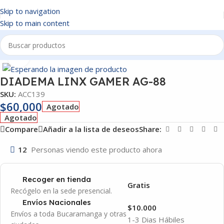
Skip to navigation
Skip to main content
Inicio
/
ACCESORIOS
Click to enlarge
DIADEMA LINX GAMER AG-88
SKU:
ACC139
$
60,000
Agotado
Agotado
Compare
Añadir a la lista de deseos
Share:
12
Personas viendo este producto ahora
Recoger en tienda
Gratis
Recógelo en la sede presencial.
Envíos Nacionales
$10.000
Envíos a toda Bucaramanga y otras
1-3 Dias Hábiles