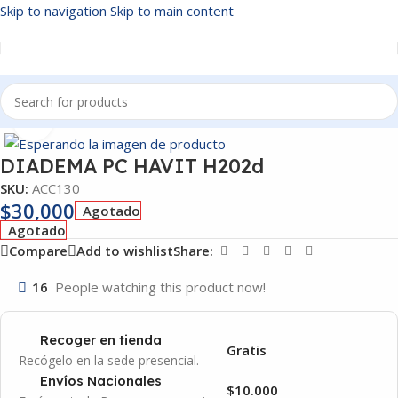
Skip to navigation
Skip to main content
Inicio
/
ACCESORIOS
Click to enlarge
DIADEMA PC HAVIT H202d
SKU:
ACC130
$
30,000
Agotado
Agotado
Compare
Add to wishlist
Share:
16
People watching this product now!
Recoger en tienda
Gratis
Recógelo en la sede presencial.
Envíos Nacionales
$10.000