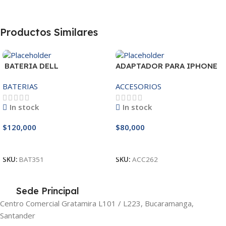
Productos Similares
BATERIA DELL
ADAPTADOR PARA IPHONE
MR90Y/3421/15R-
25W – 20W
BATERIAS
ACCESORIOS
3521/5421/3425 14.8V
In stock
In stock
$
120,000
$
80,000
Añadir Al Carrito
Añadir Al Carrito
SKU:
BAT351
SKU:
ACC262
Sede Principal
Centro Comercial Gratamira L101 / L223, Bucaramanga,
Santander