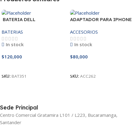
BATERIA DELL
ADAPTADOR PARA IPHONE
MR90Y/3421/15R-
25W – 20W
BATERIAS
ACCESORIOS
3521/5421/3425 14.8V
In stock
In stock
$
120,000
$
80,000
Añadir Al Carrito
Añadir Al Carrito
SKU:
BAT351
SKU:
ACC262
Sede Principal
Centro Comercial Gratamira L101 / L223, Bucaramanga,
Santander