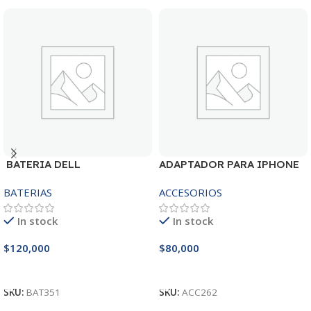
BATERIA DELL
ADAPTADOR PARA IPHONE
MR90Y/3421/15R-
25W – 20W
BATERIAS
ACCESORIOS
3521/5421/3425 14.8V
In stock
In stock
$
120,000
$
80,000
Añadir Al Carrito
Añadir Al Carrito
SKU:
BAT351
SKU:
ACC262