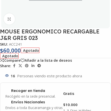
Click to enlarge
MOUSE ERGONOMICO RECARGABLE
J&R GRIS 023
SKU:
ACC241
$
60,000
Agotado
Agotado
Compare
Añadir a la lista de deseos
Share:
16
Personas viendo este producto ahora
Recoger en tienda
Gratis
Recógelo en la sede presencial.
Envíos Nacionales
$10.000
Envíos a toda Bucaramanga y otras
1-3 Dias Hábiles