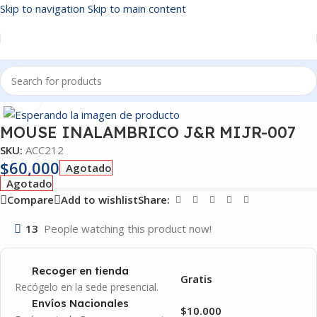
Skip to navigation
Skip to main content
Inicio
/
ACCESORIOS
Click to enlarge
MOUSE INALAMBRICO J&R MIJR-007
SKU:
ACC212
$
60,000
Agotado
Agotado
Compare
Add to wishlist
Share:
13
People watching this product now!
Recoger en tienda
Gratis
Recógelo en la sede presencial.
Envíos Nacionales
$10.000