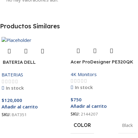
Productos Similares
Acer ProDesigner PE320QK
BATERIA DELL
MR90Y/3421/15R-
4K Monitors
BATERIAS
3521/5421/3425 14.8V
In stock
In stock
$
750
$
120,000
Añadir al carrito
Añadir al carrito
SKU:
2144207
SKU:
BAT351
COLOR
Black