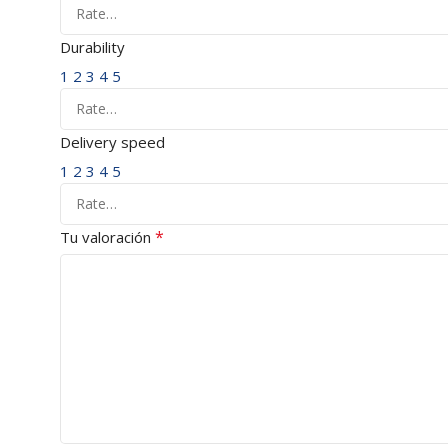
Durability
1
2
3
4
5
Delivery speed
1
2
3
4
5
*
Tu valoración