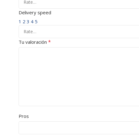
Delivery speed
1
2
3
4
5
*
Tu valoración
Pros