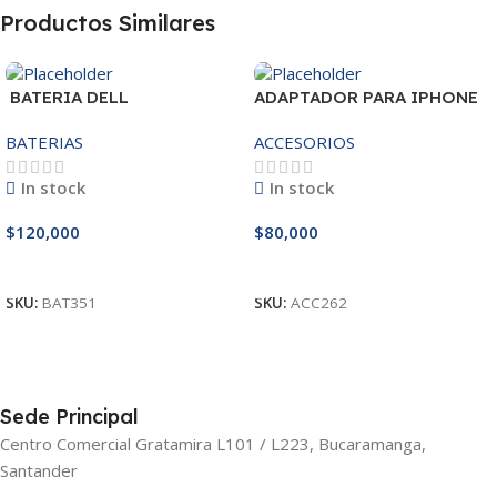
Productos Similares
BATERIA DELL
ADAPTADOR PARA IPHONE
MR90Y/3421/15R-
25W – 20W
BATERIAS
ACCESORIOS
3521/5421/3425 14.8V
In stock
In stock
$
120,000
$
80,000
Añadir Al Carrito
Añadir Al Carrito
SKU:
BAT351
SKU:
ACC262
Sede Principal
Centro Comercial Gratamira L101 / L223, Bucaramanga,
Santander