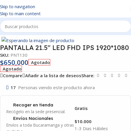
Skip to navigation
Skip to main content
Inicio
/
PANTALLAS
Click to enlarge
PANTALLA 21.5″ LED FHD IPS 1920*1080
SKU:
PNT130
$
650,000
Agotado
Agotado
Compare
Añadir a la lista de deseos
Share:
17
Personas viendo este producto ahora
Recoger en tienda
Gratis
Recógelo en la sede presencial.
Envíos Nacionales
$10.000
Envíos a toda Bucaramanga y otras
1-3 Dias Hábiles