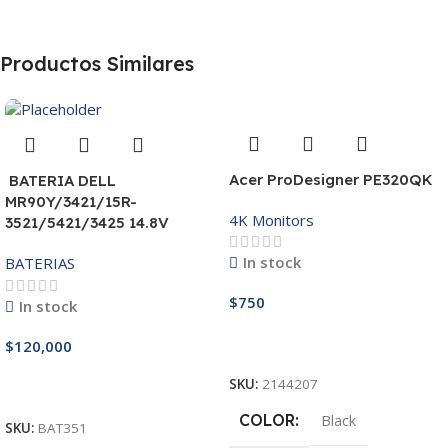
Productos Similares
Acer ProDesigner PE320QK
BATERIA DELL
MR90Y/3421/15R-
4K Monitors
3521/5421/3425 14.8V
In stock
BATERIAS
$
750
In stock
$
120,000
Añadir Al Carrito
SKU:
2144207
Añadir Al Carrito
COLOR
Black
SKU:
BAT351