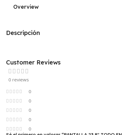
Overview
Descripción
Customer Reviews
0 reviews
0
0
0
0
0
Sé el primero en valorar “PANTALLA 23.8″ TODO EN