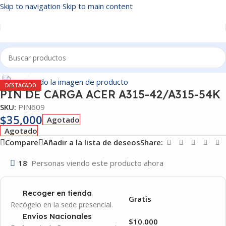
Skip to navigation
Skip to main content
Inicio
/
PIN DE CARGA
Click to enlarge
DESTACADO
PIN DE CARGA ACER A315-42/A315-54K
SKU:
PIN609
$
35,000
Agotado
Agotado
Compare
Añadir a la lista de deseos
Share:
18
Personas viendo este producto ahora
Recoger en tienda
Gratis
Recógelo en la sede presencial.
Envíos Nacionales
$10.000