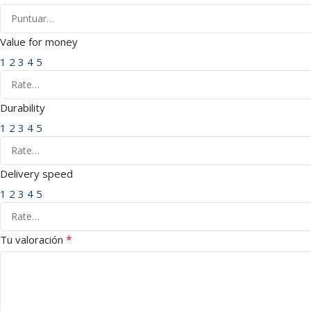
Value for money
1
2
3
4
5
Durability
1
2
3
4
5
Delivery speed
1
2
3
4
5
*
Tu valoración