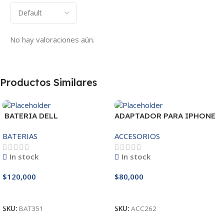
No hay valoraciones aún.
Productos Similares
BATERIA DELL
ADAPTADOR PARA IPHONE
MR90Y/3421/15R-
25W – 20W
BATERIAS
ACCESORIOS
3521/5421/3425 14.8V
In stock
In stock
$
120,000
$
80,000
Añadir Al Carrito
Añadir Al Carrito
SKU:
BAT351
SKU:
ACC262