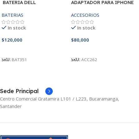
BATERIA DELL
ADAPTADOR PARA IPHONE
MR90Y/3421/15R-
25W – 20W
BATERIAS
ACCESORIOS
3521/5421/3425 14.8V
In stock
In stock
$
120,000
$
80,000
Añadir Al Carrito
Añadir Al Carrito
SKU:
BAT351
SKU:
ACC262
Sede Principal
Centro Comercial Gratamira L101 / L223, Bucaramanga,
Santander