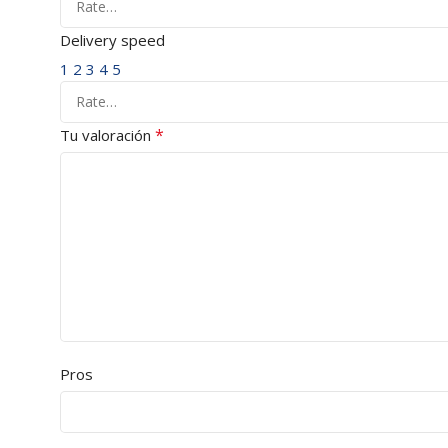
Delivery speed
1
2
3
4
5
*
Tu valoración
Pros