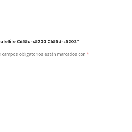
Satellite C655d-s5200 C655d-s5202”
*
s campos obligatorios están marcados con