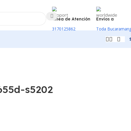
Linea de Atención
Envíos a
3170125862
Toda Bucaraman
655d-s5202