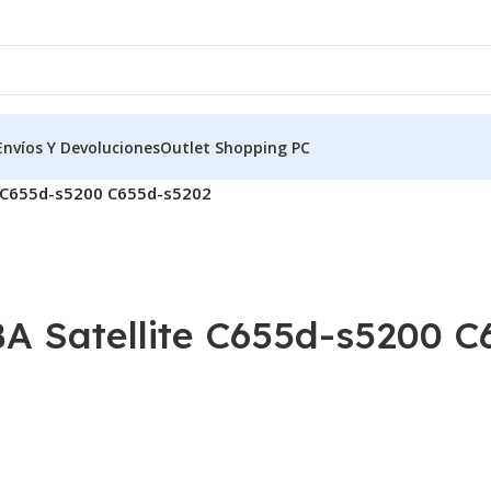
Envíos Y Devoluciones
Outlet Shopping PC
e C655d-s5200 C655d-s5202
 Satellite C655d-s5200 C