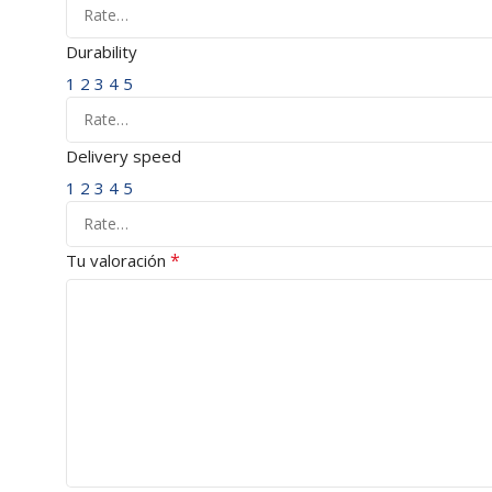
Durability
1
2
3
4
5
Delivery speed
1
2
3
4
5
*
Tu valoración