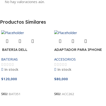
No hay valoraciones aún.
Productos Similares
BATERIA DELL
ADAPTADOR PARA IPHONE
MR90Y/3421/15R-
25W – 20W
BATERIAS
ACCESORIOS
3521/5421/3425 14.8V
In stock
In stock
$
120,000
$
80,000
Añadir Al Carrito
Añadir Al Carrito
SKU:
BAT351
SKU:
ACC262