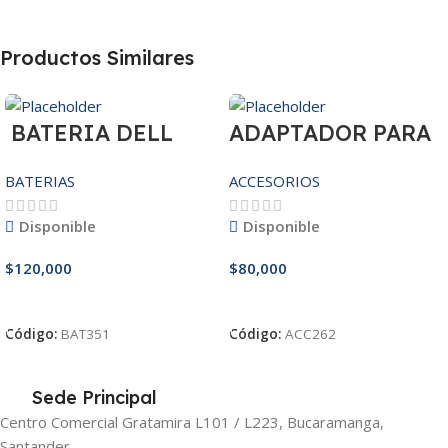
Productos Similares
BATERIA DELL
ADAPTADOR PARA
MR90Y/3421/15R-
IPHONE 25W –
BATERIAS
ACCESORIOS
3521/5421/3425
20W
14.8V
Disponible
Disponible
$
120,000
$
80,000
Añadir Al Carrito
Añadir Al Carrito
Código:
BAT351
Código:
ACC262
Sede Principal
Centro Comercial Gratamira L101 / L223, Bucaramanga,
Santander