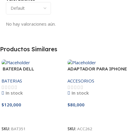
No hay valoraciones aún.
Productos Similares
BATERIA DELL
ADAPTADOR PARA IPHONE
MR90Y/3421/15R-
25W – 20W
BATERIAS
ACCESORIOS
3521/5421/3425 14.8V
In stock
In stock
$
120,000
$
80,000
Añadir Al Carrito
Añadir Al Carrito
SKU:
BAT351
SKU:
ACC262