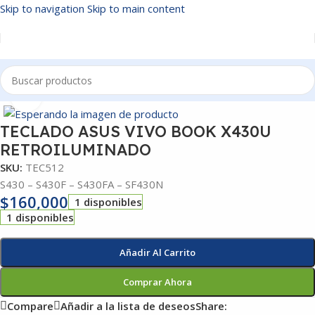
Skip to navigation
Skip to main content
Inicio
/
TECLADOS
Click to enlarge
TECLADO ASUS VIVO BOOK X430U
RETROILUMINADO
SKU:
TEC512
S430 – S430F – S430FA – SF430N
$
160,000
1 disponibles
1 disponibles
Añadir Al Carrito
Comprar Ahora
Compare
Añadir a la lista de deseos
Share: