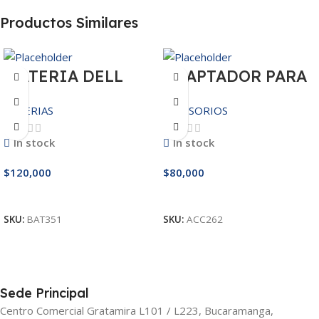
Productos Similares
BATERIA DELL
ADAPTADOR PARA
MR90Y/3421/15R-
IPHONE 25W –
BATERIAS
ACCESORIOS
3521/5421/3425
20W
14.8V
In stock
In stock
$
120,000
$
80,000
Añadir Al Carrito
Añadir Al Carrito
SKU:
BAT351
SKU:
ACC262
Sede Principal
Centro Comercial Gratamira L101 / L223, Bucaramanga,