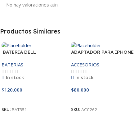
No hay valoraciones aún.
Productos Similares
BATERIA DELL
ADAPTADOR PARA IPHONE
MR90Y/3421/15R-
25W – 20W
BATERIAS
ACCESORIOS
3521/5421/3425 14.8V
In stock
In stock
$
120,000
$
80,000
Añadir Al Carrito
Añadir Al Carrito
SKU:
BAT351
SKU:
ACC262