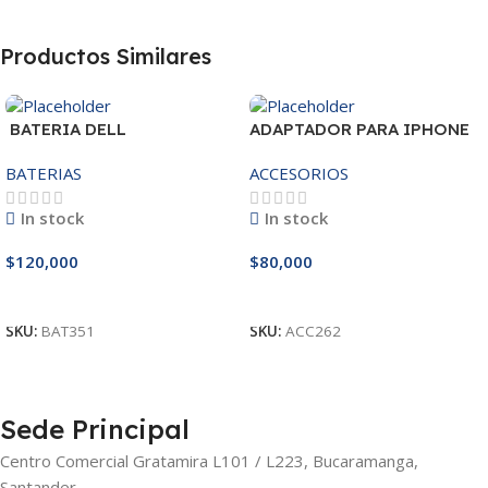
Productos Similares
BATERIA DELL
ADAPTADOR PARA IPHONE
MR90Y/3421/15R-
25W – 20W
BATERIAS
ACCESORIOS
3521/5421/3425 14.8V
In stock
In stock
$
120,000
$
80,000
Añadir Al Carrito
Añadir Al Carrito
SKU:
BAT351
SKU:
ACC262
Sede Principal
Centro Comercial Gratamira L101 / L223, Bucaramanga,
Santander