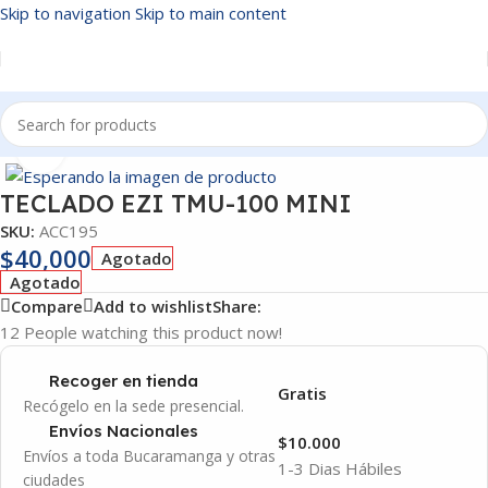
Skip to navigation
Skip to main content
Inicio
/
ACCESORIOS
Click to enlarge
TECLADO EZI TMU-100 MINI
SKU:
ACC195
$
40,000
Agotado
Agotado
Compare
Add to wishlist
Share:
12
People watching this product now!
Recoger en tienda
Gratis
Recógelo en la sede presencial.
Envíos Nacionales
$10.000
Envíos a toda Bucaramanga y otras
1-3 Dias Hábiles
ciudades