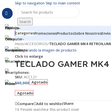
Skip to navigation
Skip to main content
Search
Categorías
Promociones
Productos
Sobre Nosotros
Envío
Inicio
/
ACCESORIOS
/
TECLADO GAMER MK4 RETROILUM
Click to enlarge
TECLADO GAMER MK4
SKU:
ACC121
Agotado
$
60,000
Agotado
Share:
Compare
Add to wishlist
16
People watching this product now!