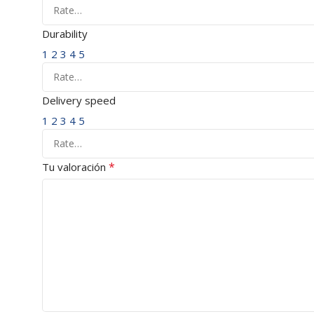
Durability
1
2
3
4
5
Delivery speed
1
2
3
4
5
*
Tu valoración