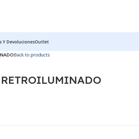
s Y Devoluciones
Outlet
INADO
Back to products
 RETROILUMINADO