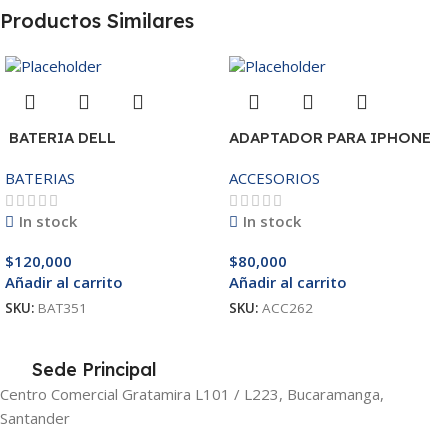
Productos Similares
BATERIA DELL
ADAPTADOR PARA IPHONE
MR90Y/3421/15R-
25W – 20W
BATERIAS
ACCESORIOS
3521/5421/3425 14.8V
In stock
In stock
$
120,000
$
80,000
Añadir al carrito
Añadir al carrito
SKU:
BAT351
SKU:
ACC262
Sede Principal
Centro Comercial Gratamira L101 / L223, Bucaramanga,
Santander