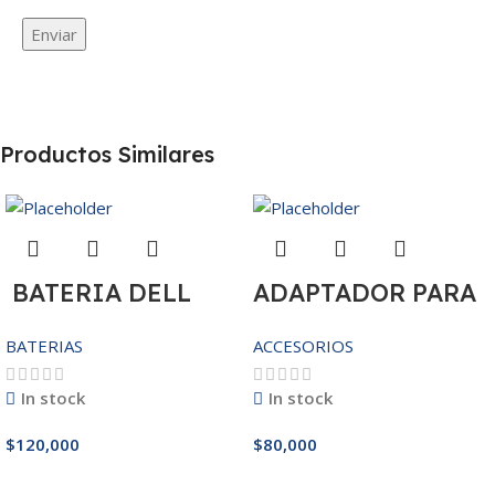
Productos Similares
BATERIA DELL
ADAPTADOR PARA
MR90Y/3421/15R-
IPHONE 25W –
BATERIAS
ACCESORIOS
3521/5421/3425
20W
14.8V
In stock
In stock
$
120,000
$
80,000
Añadir Al Carrito
Añadir Al Carrito