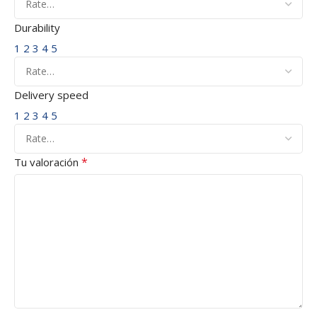
Durability
1
2
3
4
5
Delivery speed
1
2
3
4
5
*
Tu valoración