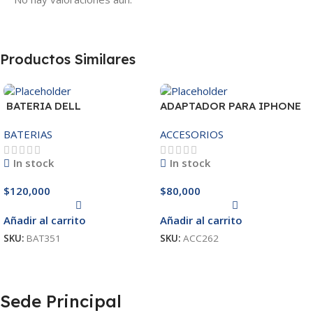
Productos Similares
BATERIA DELL
ADAPTADOR PARA IPHONE
MR90Y/3421/15R-
25W – 20W
BATERIAS
ACCESORIOS
3521/5421/3425 14.8V
In stock
In stock
$
120,000
$
80,000
Añadir al carrito
Añadir al carrito
SKU:
BAT351
SKU:
ACC262
Sede Principal