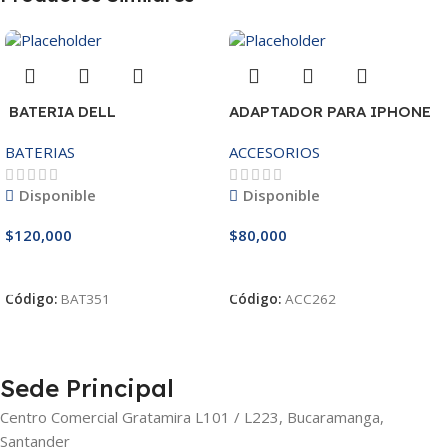
BATERIA DELL
ADAPTADOR PARA IPHONE
MR90Y/3421/15R-
25W – 20W
BATERIAS
ACCESORIOS
3521/5421/3425 14.8V
Disponible
Disponible
$
120,000
$
80,000
Añadir Al Carrito
Añadir Al Carrito
Código:
BAT351
Código:
ACC262
Sede Principal
Centro Comercial Gratamira L101 / L223, Bucaramanga,
Santander