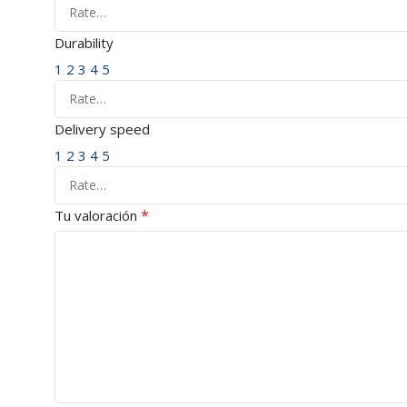
Durability
1
2
3
4
5
Delivery speed
1
2
3
4
5
*
Tu valoración