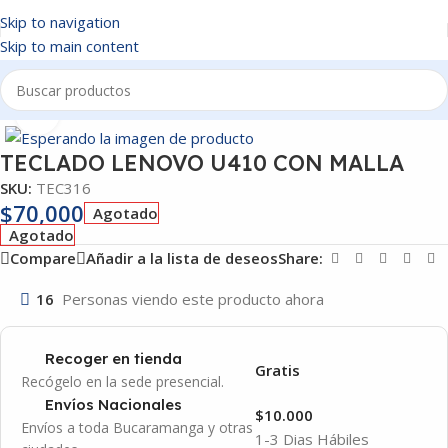
Skip to navigation
Skip to main content
Inicio
/
TECLADOS
Click to enlarge
TECLADO LENOVO U410 CON MALLA
SKU:
TEC316
$
70,000
Agotado
Agotado
Compare
Añadir a la lista de deseos
Share:
16
Personas viendo este producto ahora
Recoger en tienda
Gratis
Recógelo en la sede presencial.
Envíos Nacionales
$10.000
Envíos a toda Bucaramanga y otras
1-3 Dias Hábiles