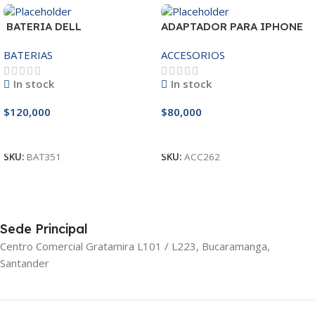
BATERIA DELL
ADAPTADOR PARA IPHONE
MR90Y/3421/15R-
25W – 20W
BATERIAS
ACCESORIOS
3521/5421/3425 14.8V
In stock
In stock
$
120,000
$
80,000
Añadir Al Carrito
Añadir Al Carrito
SKU:
BAT351
SKU:
ACC262
Sede Principal
Centro Comercial Gratamira L101 / L223, Bucaramanga,
Santander