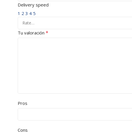
Delivery speed
1
2
3
4
5
*
Tu valoración
Pros
Cons