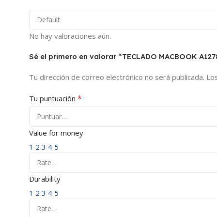
No hay valoraciones aún.
Sé el primero en valorar “TECLADO MACBOOK A12
Tu dirección de correo electrónico no será publicada.
Lo
*
Tu puntuación
Value for money
1
2
3
4
5
Durability
1
2
3
4
5