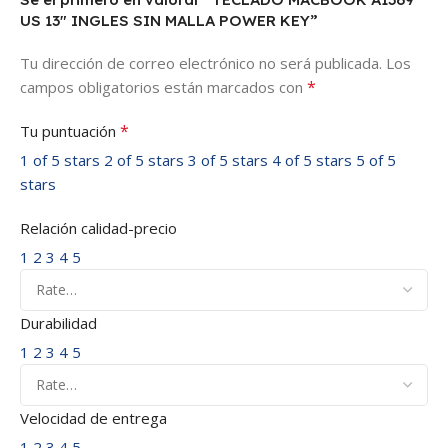
US 13″ INGLES SIN MALLA POWER KEY”
Tu dirección de correo electrónico no será publicada.
Los
*
campos obligatorios están marcados con
*
Tu puntuación
1 of 5 stars
2 of 5 stars
3 of 5 stars
4 of 5 stars
5 of 5
stars
Relación calidad-precio
1
2
3
4
5
Durabilidad
1
2
3
4
5
Velocidad de entrega
1
2
3
4
5