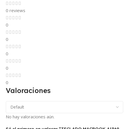
0 reviews
0
0
0
0
0
Valoraciones
No hay valoraciones aún.
Sé el primero en valorar “TECLADO MACBOOK A1369