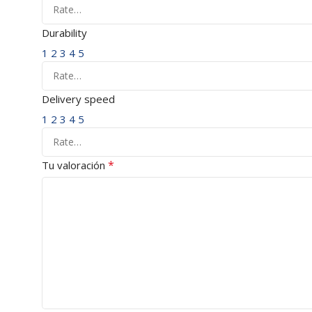
Durability
1
2
3
4
5
Delivery speed
1
2
3
4
5
*
Tu valoración