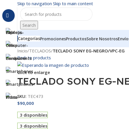
Skip to navigation
Skip to main content
Search
Categorías
Promociones
Productos
Sobre Nosotros
Envío
Inicio
/
TECLADOS
/
TECLADO SONY EG-NEGRO/VPC-EG
Back to products
Click to enlarge
TECLADO SONY EG-N
SKU:
TEC473
$
90,000
3 disponibles
3 disponibles