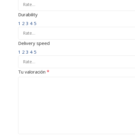
Durability
1
2
3
4
5
Delivery speed
1
2
3
4
5
*
Tu valoración