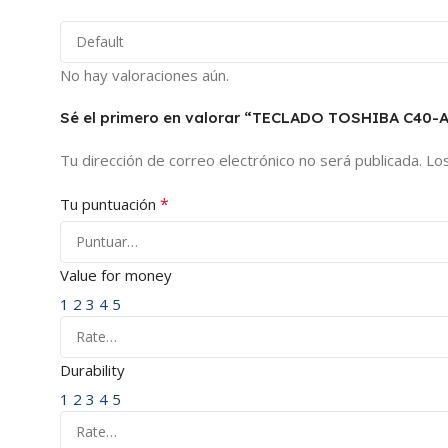
No hay valoraciones aún.
Sé el primero en valorar “TECLADO TOSHIBA C40-
Tu dirección de correo electrónico no será publicada.
Lo
*
Tu puntuación
Value for money
1
2
3
4
5
Durability
1
2
3
4
5