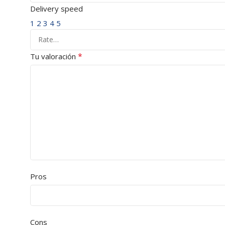
Delivery speed
1
2
3
4
5
*
Tu valoración
Pros
Cons