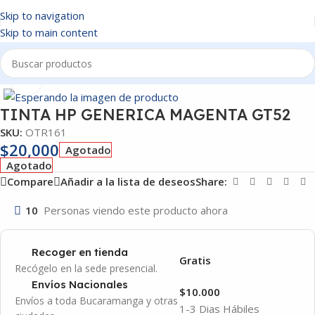
Skip to navigation
Skip to main content
Inicio
/
OTROS
Click to enlarge
TINTA HP GENERICA MAGENTA GT52
SKU:
OTR161
$
20,000
Agotado
Agotado
Compare
Añadir a la lista de deseos
Share:
10
Personas viendo este producto ahora
Recoger en tienda
Gratis
Recógelo en la sede presencial.
Envíos Nacionales
$10.000
Envíos a toda Bucaramanga y otras
1-3 Dias Hábiles