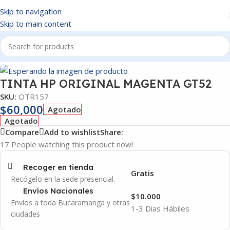
Skip to navigation
Skip to main content
Inicio
/
OTROS
TINTA HP ORIGINAL MAGENTA GT52
SKU:
OTR157
$
60,000
Agotado
Agotado
Compare
Add to wishlist
Share:
17
People watching this product now!
Recoger en tienda
Gratis
Recógelo en la sede presencial.
Envíos Nacionales
$10.000
Envíos a toda Bucaramanga y otras
1-3 Dias Hábiles
ciudades