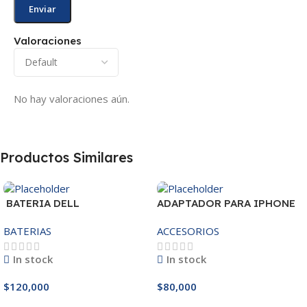
Valoraciones
No hay valoraciones aún.
Productos Similares
BATERIA DELL
ADAPTADOR PARA IPHONE
MR90Y/3421/15R-
25W – 20W
BATERIAS
ACCESORIOS
3521/5421/3425 14.8V
In stock
In stock
$
120,000
$
80,000