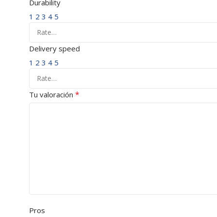
Durability
1
2
3
4
5
Delivery speed
1
2
3
4
5
*
Tu valoración
Pros