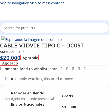
Skip to navigation
Skip to main content
Inicio
/
CARGADORES CELULAR
Click to enlarge
CABLE VIDVIE TIPO C – DC05T
SKU:
CARC017
$
20,000
Agotado
Agotado
Compare
Add to wishlist
Share:
16
People watching this product now!
Recoger en tienda
Gratis
Recógelo en la sede presencial.
Envíos Nacionales
$10.000