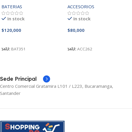
MR90Y/3421/15R-
25W – 20W
BATERIAS
ACCESORIOS
3521/5421/3425 14.8V
In stock
In stock
$
120,000
$
80,000
Añadir Al Carrito
Añadir Al Carrito
SKU:
BAT351
SKU:
ACC262
Sede Principal
Centro Comercial Gratamira L101 / L223, Bucaramanga,
Santander