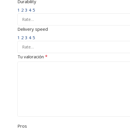
Durability
1
2
3
4
5
Delivery speed
1
2
3
4
5
*
Tu valoración
Pros